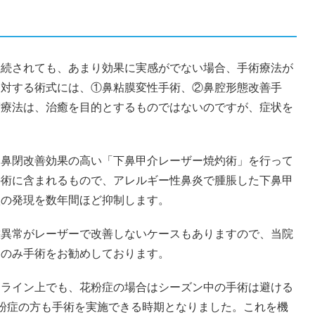
継続されても、あまり効果に実感がでない場合、手術療法が
に対する術式には、①鼻粘膜変性手術、②鼻腔形態改善手
術療法は、治癒を目的とするものではないのですが、症状を
、鼻閉改善効果の高い「下鼻甲介レーザー焼灼術」を行って
手術に含まれるもので、アレルギー性鼻炎で腫脹した下鼻甲
状の発現を数年間ほど抑制します。
態異常がレーザーで改善しないケースもありますので、当院
にのみ手術をお勧めしております。
ドライン上でも、花粉症の場合はシーズン中の手術は避ける
粉症の方も手術を実施できる時期となりました。これを機