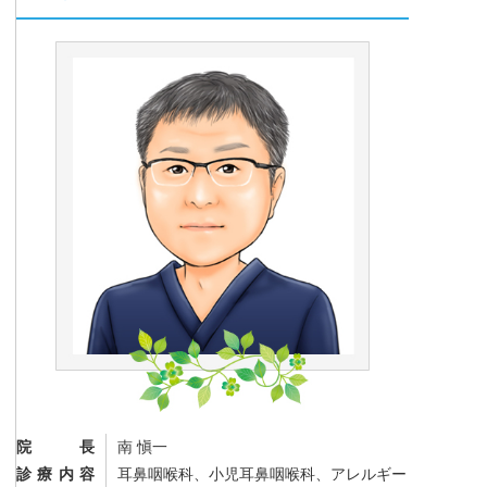
院長
南 愼一
診療内容
耳鼻咽喉科、小児耳鼻咽喉科、アレルギー