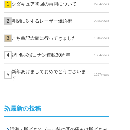
シダキュア初回の再開について
2784views
鼻閉に対するレーザー焼灼術
2246views
こち亀記念館に行ってきました
1816views
祝‼名探偵コナン連載30周年
1504views
新年あけましておめでとうございま
1297views
す
最新の投稿
晴海・勝どきでプール後の耳の痛みは勝どきみ