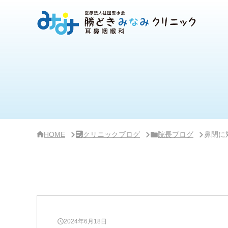
サ
イ
ド
バ
ー・
ク
リ
ニ
ッ
ク
概
要
HOME
クリニックブログ
院長ブログ
鼻閉に
2024年6月18日