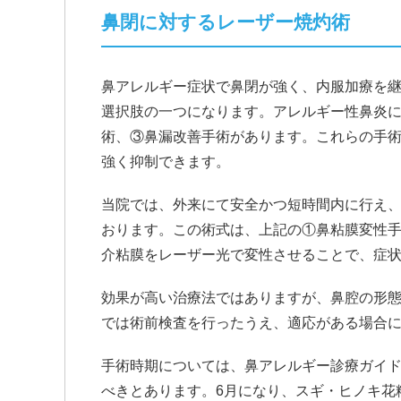
鼻閉に対するレーザー焼灼術
鼻アレルギー症状で鼻閉が強く、内服加療を
選択肢の一つになります。アレルギー性鼻炎
術、③鼻漏改善手術があります。これらの手
強く抑制できます。
当院では、外来にて安全かつ短時間内に行え
おります。この術式は、上記の①鼻粘膜変性
介粘膜をレーザー光で変性させることで、症
効果が高い治療法ではありますが、鼻腔の形
では術前検査を行ったうえ、適応がある場合
手術時期については、鼻アレルギー診療ガイ
べきとあります。6月になり、スギ・ヒノキ花