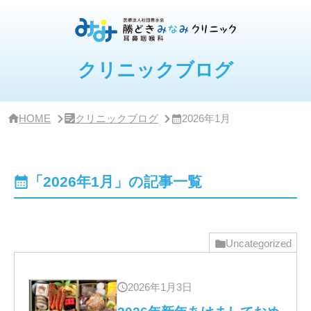
サ
イ
ド
バ
ー・
クリニックブログ
ク
リ
ニ
ッ
HOME
クリニックブログ
2026年1月
ク
概
要
「2026年1月」の記事一覧
Uncategorized
2026年1月3日