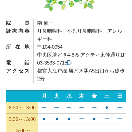
院長
南 愼一
診療内容
耳鼻咽喉科、小児耳鼻咽喉科、アレル
ギー科
所在地
〒104-0054
中央区勝どき4-8-5 アクティ東仲通り1F
電話
03-3533-0715
アクセス
都営大江戸線 勝どき駅A5出口から徒歩
2分