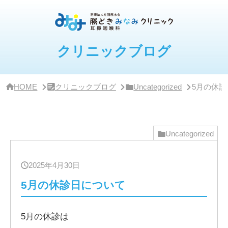
サ
イ
ド
バ
ー・
クリニックブログ
ク
リ
ニ
ッ
HOME
クリニックブログ
Uncategorized
5月の休
ク
概
要
Uncategorized
2025年4月30日
5月の休診日について
5月の休診は