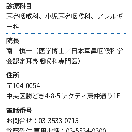
診療科目
耳鼻咽喉科、小児耳鼻咽喉科、アレルギ
ー科
院長
南 愼一（医学博士／日本耳鼻咽喉科学
会認定耳鼻咽喉科専門医）
住所
〒104-0054
中央区勝どき4-8-5 アクティ東仲通り1F
電話番号
お問合せ：
03-3533-0715
診察受付 専用電話：
03-5534-9300