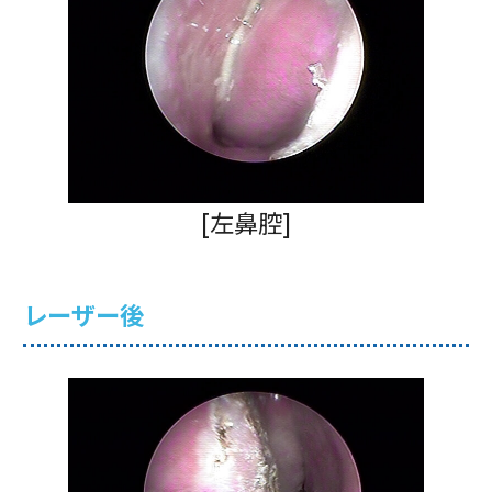
[左鼻腔]
レーザー後