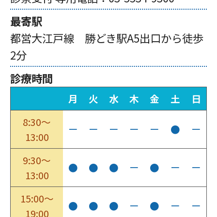
最寄駅
都営大江戸線 勝どき駅A5出口から徒歩
2分
診療時間
月
火
水
木
金
土
日
8:30～
ー
ー
ー
ー
ー
●
ー
13:00
9:30～
●
●
●
ー
●
ー
ー
13:00
15:00～
●
●
●
ー
●
ー
ー
19:00