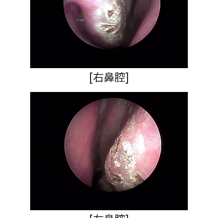
[右鼻腔]