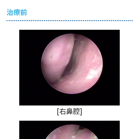
治療前
[右鼻腔]